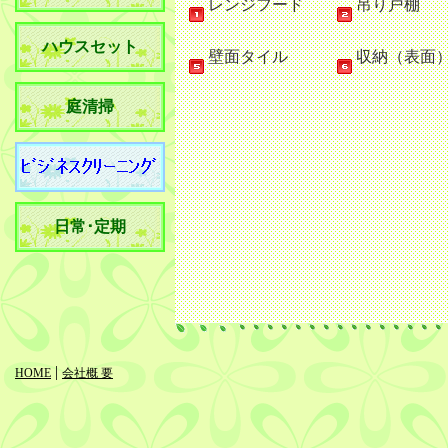
レンジフード
吊り戸棚
ハウスセット
壁面タイル
収納（表面
庭清掃
日常･定期
|
HOME
会社概 要