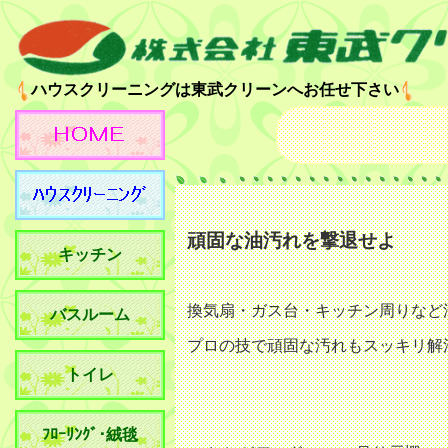
ハウスクリーニングは東武クリーンへお任せ下さい
頑固な油汚れを撃退せよ
キッチン
換気扇・ガス台・キッチン周りなど
バスルーム
プロの技で頑固な汚れもスッキリ解
トイレ
ﾌﾛｰﾘﾝｸﾞ･絨毯