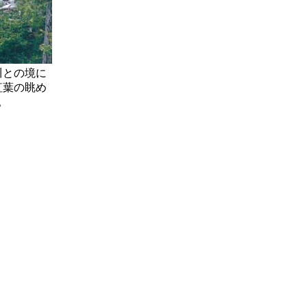
川との境に
紅葉の眺め
。