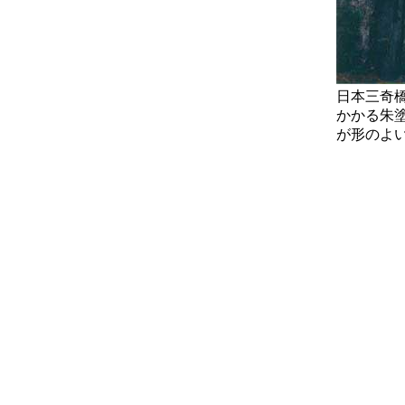
日本三奇
かかる朱
が形のよい